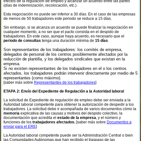
efectos de la regulación de empleo y alcanzar un acuerdo entre las partes
(días de indemnización, recolocación, etc.).
Esta negociación no puede ser inferior a 30 días. En el caso de las empresas
de menos de 50 trabajadores este periodo se reduce a 15 días.
Sin embargo, si se alcanza un acuerdo se puede finalizar la negociación en
cualquier momento, a no ser que el pacto consista en el despido de
trabajadores. En este caso, aunque haya acuerdo, es necesario que el
periodo de consultas
tenga una duración mínima de
15 días
.
Son representantes de los trabajadores: los comités de empresa,
delegados de personal de los centros posiblemente afectados por la
reducción de plantilla, y los delegados sindicales que existan en la
empresa.
Si no existen representantes de los trabajadores en el o los centros
afectados, los trabajadores podrán intervenir directamente por medio de 5
representantes (como máximo).
[saber más sobre
Representantes de los trabajadores
]
ETAPA 2: Envío del Expediente de Regulación a la Autoridad laboral
La solicitud de Expediente de regulación de empleo debe ser enviada a la
Autoridad laboral competente para obtener la autorización de despedir a los
trabajadores. La solicitud debe ir acompañada de varios documentos cómo la
memoria
explicativa de las causas y motivos del despido colectivo, la
documentación que acredita el
estado de la empresa
, y el número y
funciones de los
trabajadores afectados.
[saber más sobre
Documentos a
enviar para el ERE
]
La Autoridad laboral competente puede ser la Administración Central o bien
las Comunidades Autónomas que han recibido el traspaso de las