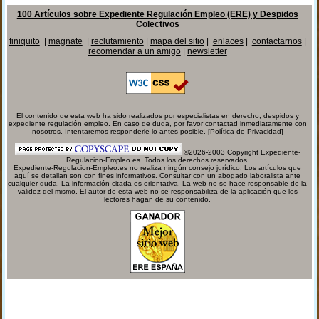
100 Artículos sobre Expediente Regulación Empleo (ERE) y Despidos
Colectivos
finiquito
|
magnate
|
reclutamiento
|
mapa del sitio
|
enlaces
|
contactarnos
|
recomendar a un amigo
|
newsletter
El contenido de esta web ha sido realizados por especialistas en derecho, despidos y
expediente regulación empleo. En caso de duda, por favor contactad inmediatamente con
nosotros. Intentaremos responderle lo antes posible. [
Política de Privacidad
]
©2026-2003 Copyright Expediente-
Regulacion-Empleo.es. Todos los derechos reservados.
Expediente-Regulacion-Empleo.es no realiza ningún consejo jurídico. Los artículos que
aquí se detallan son con fines informativos. Consultar con un abogado laboralista ante
cualquier duda. La información citada es orientativa. La web no se hace responsable de la
validez del mismo. El autor de esta web no se responsabiliza de la aplicación que los
lectores hagan de su contenido.