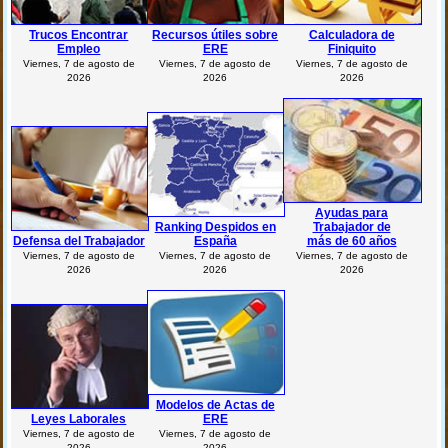
Trucos Encontrar
Recursos útiles sobre
Calculadora de
Empleo
ERE
Finiquito
Viernes, 7 de agosto de
Viernes, 7 de agosto de
Viernes, 7 de agosto de
2026
2026
2026
Ayudas para
Ranking Despidos en
Trabajador de
Defensa del Trabajador
España
más de 60 años
Viernes, 7 de agosto de
Viernes, 7 de agosto de
Viernes, 7 de agosto de
2026
2026
2026
Modelos de Actas de
Leyes Laborales
ERE
Viernes, 7 de agosto de
Viernes, 7 de agosto de
2026
2026